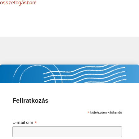
összefogásban!
Feliratkozás
*
kötelezően kitöltendő
*
E-mail cím