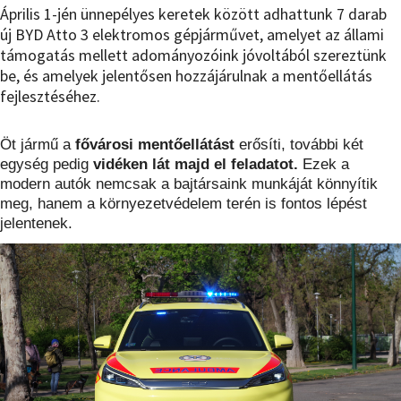
Április 1-jén ünnepélyes keretek között adhattunk 7 darab
új BYD Atto 3 elektromos gépjárművet, amelyet az állami
támogatás mellett adományozóink jóvoltából szereztünk
be, és amelyek jelentősen hozzájárulnak a mentőellátás
fejlesztéséhez.
Öt jármű a
fővárosi mentőellátást
erősíti, további két
egység pedig
vidéken lát majd el feladatot.
Ezek a
modern autók nemcsak a bajtársaink munkáját könnyítik
meg, hanem a környezetvédelem terén is fontos lépést
jelentenek.