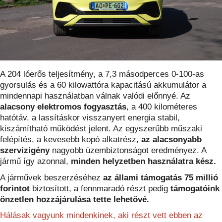
A 204 lóerős teljesítmény, a 7,3 másodperces 0-100-as
gyorsulás és a 60 kilowattóra kapacitású akkumulátor a
mindennapi használatban válnak valódi előnnyé. Az
alacsony elektromos fogyasztás
, a 400 kilométeres
hatótáv, a lassításkor visszanyert energia stabil,
kiszámítható működést jelent. Az egyszerűbb műszaki
felépítés, a kevesebb kopó alkatrész,
az alacsonyabb
szervizigény
nagyobb üzembiztonságot eredményez. A
jármű így azonnal,
minden helyzetben használatra kész.
A járművek beszerzéséhez
az állami támogatás 75 millió
forintot
biztosított, a fennmaradó részt pedig
támogatóink
önzetlen hozzájárulása tette lehetővé.
Hálásak vagyunk mindenkinek, aki részt vett ebben az