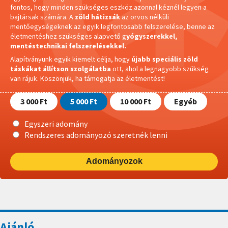
fontos, hogy minden szükséges eszköz azonnal kéznél legyen a
bajtársak számára. A
zöld hátizsák
az orvos nélküli
mentőegységeknek az egyik legfontosabb felszerelése, benne az
életmentéshez szükséges alapvető g
yógyszerekkel,
mentéstechnikai felszerelésekkel.
Alapítványunk egyik kiemelt célja, hogy
újabb speciális zöld
táskákat állítson szolgálatba
ott, ahol a legnagyobb szükség
van rájuk.
Köszönjük, ha támogatja az életmentést!
3 000 Ft
5 000 Ft
10 000 Ft
Egyéb
Egyszeri adomány
Rendszeres adományozó szeretnék lenni
Adományozok