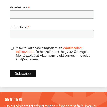
*
Vezetéknév
*
Keresztnév
A feliratkozással elfogadom az
Adatkezelési
tájékoztatót
, és hozzájárulok, hogy az Országos
Mentőszolgálat Alapítvány elektronikus hírlevelet
küldjön nekem.
SEGÍTEK!
Egy sürgős betegellátásnál minden másodperc számít - ilyenkor