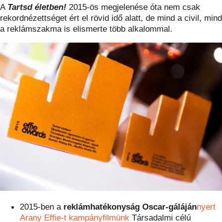
A
Tartsd életben!
2015-ös megjelenése óta nem csak
rekordnézettséget ért el rövid idő alatt, de mind a civil, mind
a reklámszakma is elismerte több alkalommal.
2015-ben a
reklámhatékonyság Oscar-gáláján
nyert
Arany Effie-t kampányfilmünk
Társadalmi célú