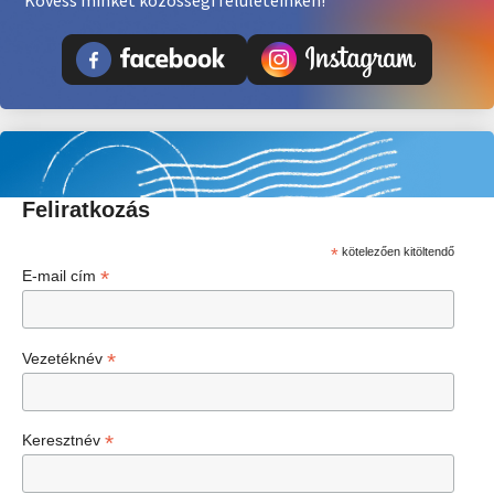
Kövess minket közösségi felületeinken!
Feliratkozás
*
kötelezően kitöltendő
*
E-mail cím
*
Vezetéknév
*
Keresztnév