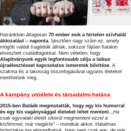
Hazánkban átlagosan
70 ember esik a hirtelen szívhalál
áldozatául – naponta
. Ijesztően nagy szám ez, amely
mögött valódi tragédiák állnak, sokszor fájóan fiatalon
elvesztett családtagokkal. Nem véletlen, hogy
Alapítványunk egyik legfontosabb célja a laikus
újraélesztéssel kapcsolatos ismeretek bővítése
. A
szakma és a lakosság összefogásával ugyanis életeket
menthetünk meg.
A kampány utóélete és társadalmi hatása
2015-ben Baláék megmutatták, hogy egy kis humorral
és egy kis vagánysággal életeket lehet menteni.
„Ha
csak egyvalaki életét sikerül megmenteni ezzel a
kisfilmmel, már megérte”
– mondtuk akkor. Hatalmas
örömünkre ma elmondhatjuk, hogy nem csak egy, de már