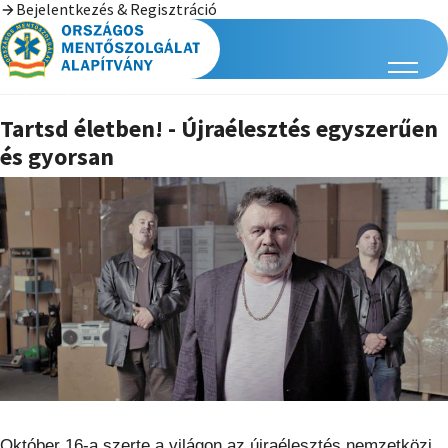
Bejelentkezés & Regisztráció
Tartsd életben! - Újraélesztés egyszerűen
és gyorsan
Október 16-a szerte a világon az újraélesztés nemzetközi