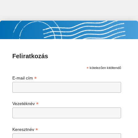
Feliratkozás
*
kötelezően kitöltendő
*
E-mail cím
*
Vezetéknév
*
Keresztnév