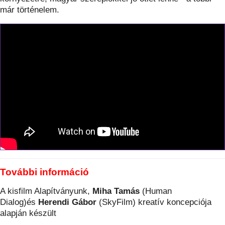
már történelem.
További információ
A kisfilm Alapítványunk,
Miha Tamás
(Human
Dialog)
és
Herendi Gábor
(SkyFilm) kreatív koncepciója
alapján készült