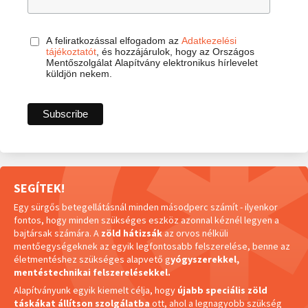
A feliratkozással elfogadom az
Adatkezelési
tájékoztatót
, és hozzájárulok, hogy az Országos
Mentőszolgálat Alapítvány elektronikus hírlevelet
küldjön nekem.
SEGÍTEK!
Egy sürgős betegellátásnál minden másodperc számít - ilyenkor
fontos, hogy minden szükséges eszköz azonnal kéznél legyen a
bajtársak számára. A
zöld hátizsák
az orvos nélküli
mentőegységeknek az egyik legfontosabb felszerelése, benne az
életmentéshez szükséges alapvető g
yógyszerekkel,
mentéstechnikai felszerelésekkel.
Alapítványunk egyik kiemelt célja, hogy
újabb speciális zöld
táskákat állítson szolgálatba
ott, ahol a legnagyobb szükség