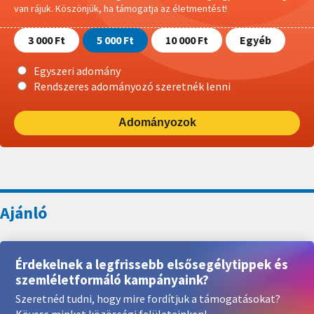
van rájuk.
Köszönjük, ha támogatja az életmentést!
3 000 Ft
5 000 Ft
10 000 Ft
Egyéb
Egyszeri adomány
Rendszeres adományozó szeretnék lenni
Adományozok
Érdekelnek a legfrissebb elsősegélytippek és
szemléletformáló kampányaink?
Szeretnéd tudni, hogy mire fordítjuk a támogatásokat?