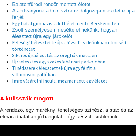
Balatonfüredi rendőr mentett életet
Alapítványunk adminisztratív dolgozója élesztette újra
férjét
Egy fiatal gimnazista lett életmentő Kecskeméten
Zsolt személyesen mesélte el nekünk, hogyan
élesztett újra egy járókelőt
Feleségét élesztette újra József - videónkban elmeséli
történetét
Sikeres újraélesztés az öregfiúk meccsen
Újraélesztés egy székesfehérvári parkolóban
Tinédzserek élesztettek újra egy férfit a
villamosmegállóban
Imre vásárolni indult, megmentett egy életet
A kulisszák mögött
A rendező, egy maréknyi tehetséges színész, a stáb és az
elmaradhatatlan jó hangulat – így készült kisfilmünk.