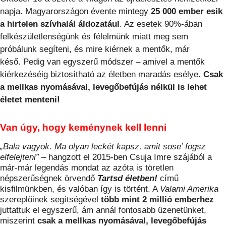
napja. Magyarországon évente mintegy
25 000 ember esik
a hirtelen szívhalál áldozatául
. Az esetek 90%-ában
felkészületlenségünk és félelmünk miatt meg sem
próbálunk segíteni, és mire kiérnek a mentők, már
késő. Pedig van egyszerű módszer – amivel a mentők
kiérkezéséig biztosítható az életben maradás esélye.
Csak
a mellkas nyomásával, levegőbefújás nélkül is lehet
életet menteni!
Van úgy, hogy keménynek kell lenni
„Bala vagyok. Ma olyan leckét kapsz, amit sose’ fogsz
elfelejteni”
– hangzott el 2015-ben Csuja Imre szájából a
már-már legendás mondat az azóta is töretlen
népszerűségnek örvendő
Tartsd életben!
című
kisfilmünkben, és valóban így is történt. A
Valami Amerika
szereplőinek segítségével
több mint 2 millió emberhez
juttattuk el egyszerű, ám annál fontosabb üzenetünket,
miszerint
csak a mellkas nyomásával, levegőbefújás