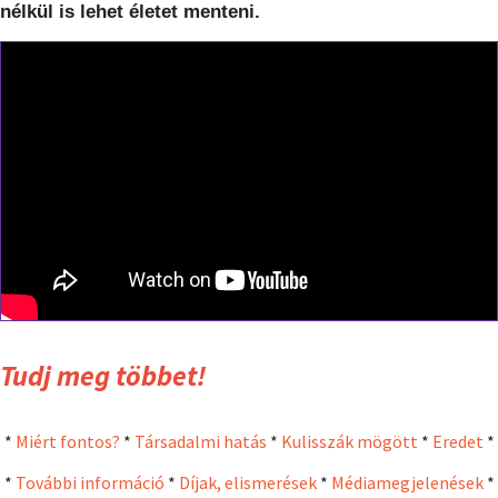
nélkül is lehet életet menteni.
Tudj meg többet!
*
Miért fontos?
*
Társadalmi hatás
*
Kulisszák mögött
*
Eredet
*
*
További információ
*
Díjak, elismerések
*
Médiamegjelenések
*