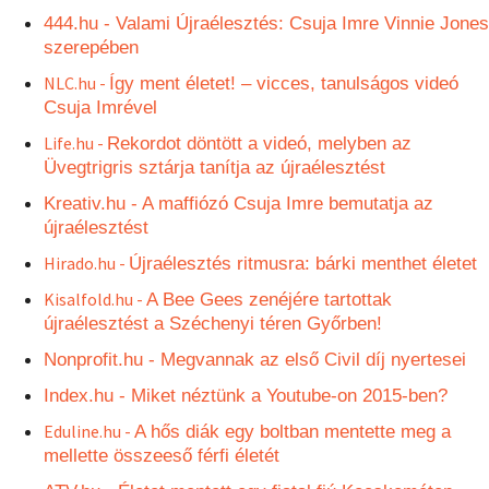
444.hu - Valami Újraélesztés: Csuja Imre Vinnie Jones
szerepében
NLC.hu -
Így ment életet! – vicces, tanulságos videó
Csuja Imrével
Life.hu -
Rekordot döntött a videó, melyben az
Üvegtrigris sztárja tanítja az újraélesztést
Kreativ.hu - A maffiózó Csuja Imre bemutatja az
újraélesztést
Hirado.hu -
Újraélesztés ritmusra: bárki menthet életet
Kisalfold.hu -
A Bee Gees zenéjére tartottak
újraélesztést a Széchenyi téren Győrben!
Nonprofit.hu - Megvannak az első Civil díj nyertesei
Index.hu - Miket néztünk a Youtube-on 2015-ben?
Eduline.hu -
A hős diák egy boltban mentette meg a
mellette összeeső férfi életét