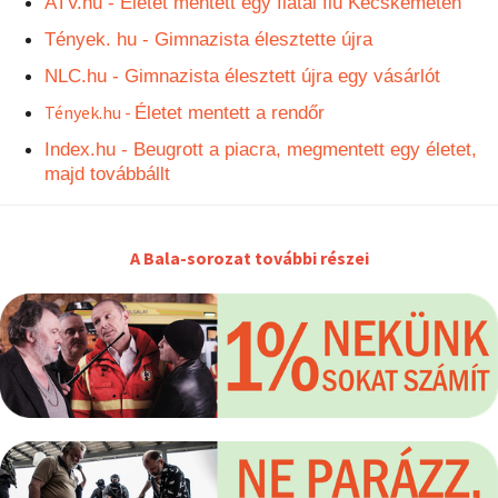
ATV.hu - Életet mentett egy fiatal fiú Kecskeméten
Tények. hu - Gimnazista élesztette újra
NLC.hu - Gimnazista élesztett
újra egy vásárlót
Tények.hu -
Életet mentett a rendőr
Index.hu - Beugrott a piacra, megmentett egy életet,
majd továbbállt
A Bala-sorozat további részei