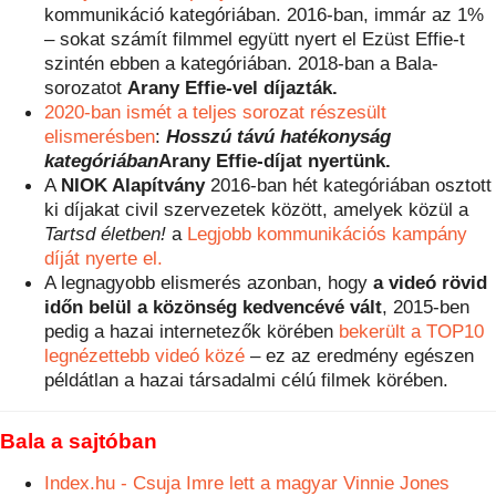
kommunikáció kategóriában. 2016-ban, immár az 1%
– sokat számít filmmel együtt nyert el Ezüst Effie-t
szintén ebben a kategóriában. 2018-ban a Bala-
sorozatot
Arany Effie-vel díjazták.
2020-ban ismét a teljes sorozat részesült
elismerésben
:
Hosszú távú hatékonyság
kategóriában
Arany Effie-díjat nyertünk.
A
NIOK Alapítvány
2016-ban hét kategóriában osztott
ki díjakat civil szervezetek között, amelyek közül a
Tartsd életben!
a
Legjobb kommunikációs kampány
díját nyerte el.
A legnagyobb elismerés azonban, hogy
a videó rövid
időn belül a közönség kedvencévé vált
, 2015-ben
pedig a hazai internetezők körében
bekerült a TOP10
legnézettebb videó közé
– ez az eredmény egészen
példátlan a hazai társadalmi célú filmek körében.
Bala a sajtóban
Index.hu - Csuja Imre lett a magyar Vinnie Jones