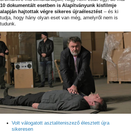
10
dokumentált esetben is Alapítványunk kisfilmje
alapján hajtottak végre sikeres újraélesztést
– és ki
tudja, hogy hány olyan eset van még, amelyről nem is
tudunk.
Volt válogatott asztaliteniszező élesztett újra
sikeresen