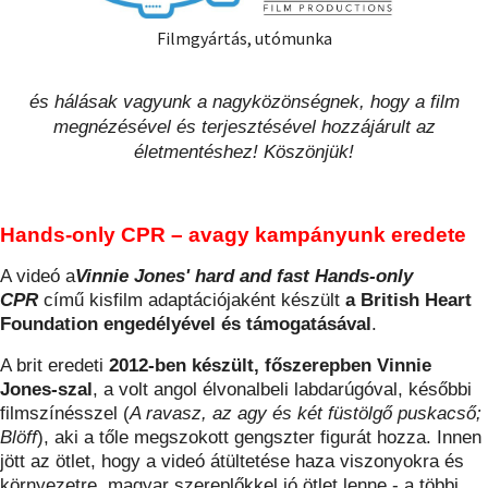
Filmgyártás, utómunka
és hálásak vagyunk a nagyközönségnek, hogy a film
megnézésével és terjesztésével hozzájárult az
életmentéshez! Köszönjük!
Hands-only CPR – avagy kampányunk eredete
A videó a
Vinnie Jones' hard and fast Hands-only
CPR
című kisfilm adaptációjaként készült
a British Heart
Foundation engedélyével és támogatásával
.
A brit eredeti
2012-ben készült, főszerepben Vinnie
Jones-szal
, a volt angol élvonalbeli labdarúgóval, későbbi
filmszínésszel (
A ravasz, az agy és két füstölgő puskacső;
Blöff
), aki a tőle megszokott gengszter figurát hozza. Innen
jött az ötlet, hogy a videó átültetése haza viszonyokra és
környezetre, magyar szereplőkkel jó ötlet lenne - a többi