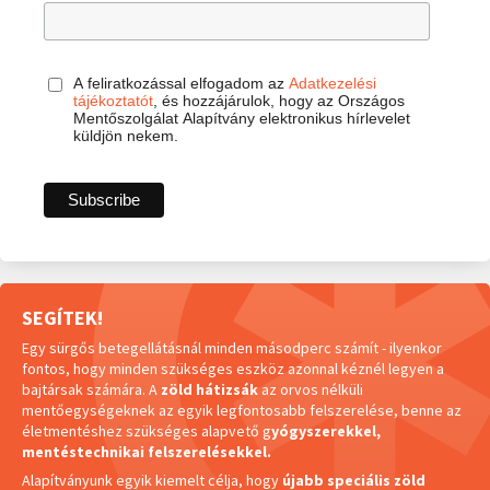
A feliratkozással elfogadom az
Adatkezelési
tájékoztatót
, és hozzájárulok, hogy az Országos
Mentőszolgálat Alapítvány elektronikus hírlevelet
küldjön nekem.
SEGÍTEK!
Egy sürgős betegellátásnál minden másodperc számít - ilyenkor
fontos, hogy minden szükséges eszköz azonnal kéznél legyen a
bajtársak számára. A
zöld hátizsák
az orvos nélküli
mentőegységeknek az egyik legfontosabb felszerelése, benne az
életmentéshez szükséges alapvető g
yógyszerekkel,
mentéstechnikai felszerelésekkel.
Alapítványunk egyik kiemelt célja, hogy
újabb speciális zöld