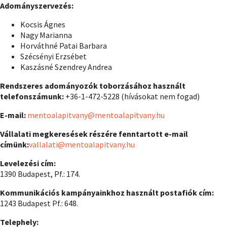
Adományszervezés:
Kocsis Ágnes
Nagy Marianna
Horváthné Patai Barbara
Szécsényi Erzsébet
Kaszásné Szendrey Andrea
Rendszeres adományozók toborzásához használt
telefonszámunk:
+36-1-472-5228 (hívásokat nem fogad)
E-mail:
mentoalapitvany@mentoalapitvany.hu
Vállalati megkeresések részére fenntartott e-mail
címünk:
vallalati@mentoalapitvany.hu
Levelezési cím:
1390 Budapest, Pf.: 174.
Kommunikációs kampányainkhoz használt postafiók cím:
1243 Budapest Pf.: 648.
Telephely: