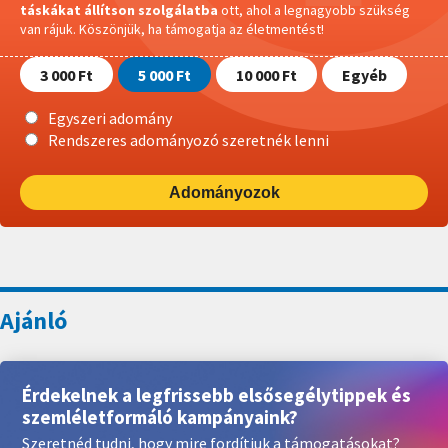
táskákat állítson szolgálatba
ott, ahol a legnagyobb szükség
van rájuk.
Köszönjük, ha támogatja az életmentést!
3 000 Ft
5 000 Ft
10 000 Ft
Egyéb
Egyszeri adomány
Rendszeres adományozó szeretnék lenni
Adományozok
Érdekelnek a legfrissebb elsősegélytippek és
szemléletformáló kampányaink?
Szeretnéd tudni, hogy mire fordítjuk a támogatásokat?