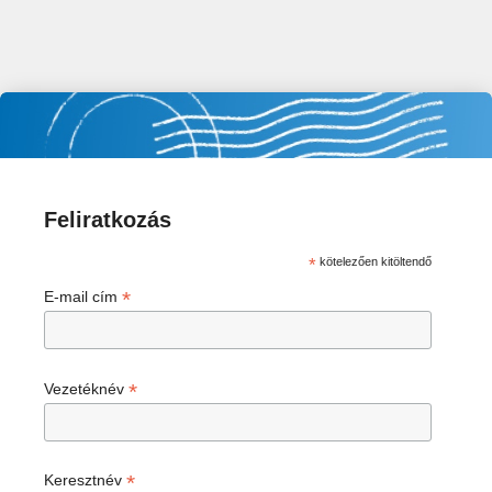
Feliratkozás
*
kötelezően kitöltendő
*
E-mail cím
*
Vezetéknév
*
Keresztnév