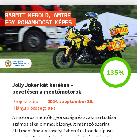
Jolly Joker két keréken –
bevetésen a mentőmotorok
Projekt zárul:
2024. szeptember 30.
Hiányzó összeg:
0 Ft
A motoros mentők gyorsasága és szakmai tudása
számos alkalommal bizonyult már szó szerint
életmentőnek. A tavalyi évben 4 új Honda típusú