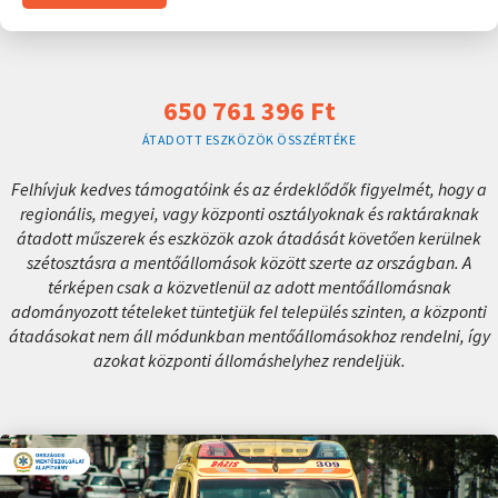
650 761 396 Ft
ÁTADOTT ESZKÖZÖK ÖSSZÉRTÉKE
Felhívjuk kedves támogatóink és az érdeklődők figyelmét, hogy a
regionális, megyei, vagy központi osztályoknak és raktáraknak
átadott műszerek és eszközök azok átadását követően kerülnek
szétosztásra a mentőállomások között szerte az országban. A
térképen csak a közvetlenül az adott mentőállomásnak
adományozott tételeket tüntetjük fel település szinten, a központi
átadásokat nem áll módunkban mentőállomásokhoz rendelni, így
azokat központi állomáshelyhez rendeljük.