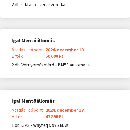
2 db. Oktató - vénaszúró kar
Igal Mentőállomás
Átadási időpont:
2024. december 18.
Érték:
50 000 Ft
2 db. Vérnyomásmérő - BM53 automata
Igal Mentőállomás
Átadási időpont:
2024. december 18.
Érték:
47 890 Ft
1 db. GPS - Wayteq X 995 MAX