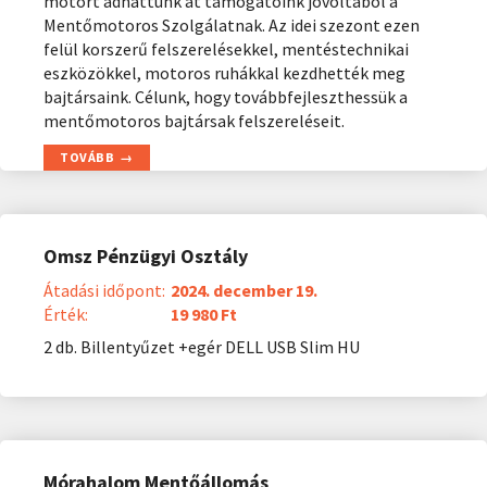
motort adhattunk át támogatóink jóvoltából a
Mentőmotoros Szolgálatnak. Az idei szezont ezen
felül korszerű felszerelésekkel, mentéstechnikai
eszközökkel, motoros ruhákkal kezdhették meg
bajtársaink. Célunk, hogy továbbfejleszthessük a
mentőmotoros bajtársak felszereléseit.
TOVÁBB
Omsz Pénzügyi Osztály
Átadási időpont:
2024. december 19.
Érték:
19 980 Ft
2 db. Billentyűzet +egér DELL USB Slim HU
Mórahalom Mentőállomás