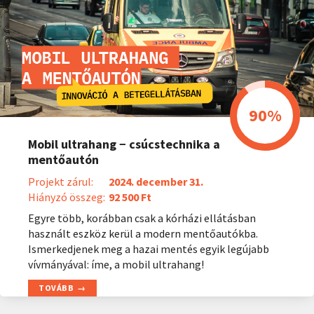
Mobil ultrahang − csúcstechnika a
mentőautón
Projekt zárul:
2024. december 31.
Hiányzó összeg:
92 500 Ft
Egyre több, korábban csak a kórházi ellátásban
használt eszköz kerül a modern mentőautókba.
Ismerkedjenek meg a hazai mentés egyik legújabb
vívmányával: íme, a mobil ultrahang!
TOVÁBB